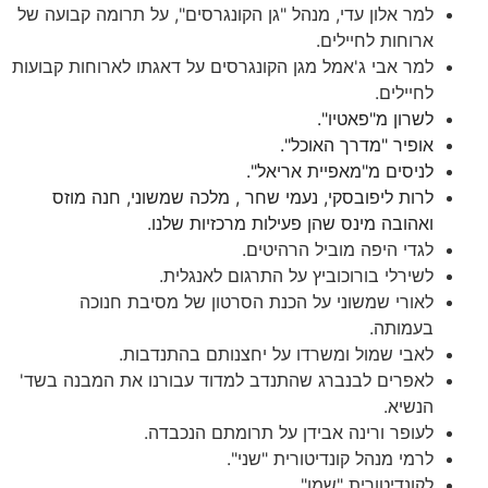
למר אלון עדי, מנהל "גן הקונגרסים", על תרומה קבועה של
ארוחות לחיילים.
למר אבי ג'אמל מגן הקונגרסים על דאגתו לארוחות קבועות
לחיילים.
לשרון מ"פאטיו".
אופיר "מדרך האוכל".
לניסים מ"מאפיית אריאל".
לרות ליפובסקי, נעמי שחר , מלכה שמשוני, חנה מוזס
ואהובה מינס שהן פעילות מרכזיות שלנו.
לגדי היפה מוביל הרהיטים.
לשירלי בורוכוביץ על התרגום לאנגלית.
לאורי שמשוני על הכנת הסרטון של מסיבת חנוכה
בעמותה.
לאבי שמול ומשרדו על יחצנותם בהתנדבות.
לאפרים לבנברג שהתנדב למדוד עבורנו את המבנה בשד'
הנשיא.
לעופר ורינה אבידן על תרומתם הנכבדה.
לרמי מנהל קונדיטורית "שני".
לקונדיטורית "שמו".