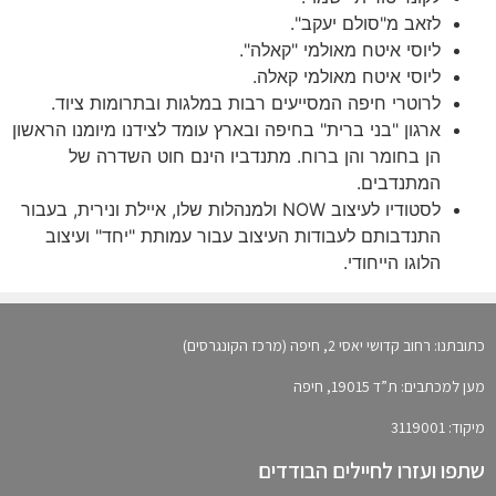
לזאב מ"סולם יעקב".
ליוסי איטח מאולמי "קאלה".
ליוסי איטח מאולמי קאלה.
לרוטרי חיפה המסייעים רבות במלגות ובתרומות ציוד.
ארגון "בני ברית" בחיפה ובארץ עומד לצידנו מיומנו הראשון
הן בחומר והן ברוח. מתנדביו הינם חוט השדרה של
המתנדבים.
לסטודיו לעיצוב NOW ולמנהלות שלו, איילת ונירית, בעבור
התנדבותם לעבודות העיצוב עבור עמותת "יחד" ועיצוב
הלוגו הייחודי.
כתובתנו: רחוב קדושי יאסי 2, חיפה (מרכז הקונגרסים)
מען למכתבים: ת”ד 19015, חיפה
מיקוד: 3119001
שתפו ועזרו לחיילים הבודדים