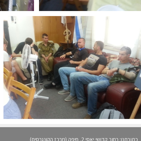
כתובתנו: רחוב קדושי יאסי 2, חיפה (מרכז הקונגרסים)